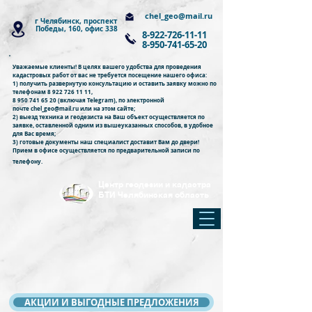
chel_geo@mail.ru
г Челябинск, проспект
Победы, 160, офис 338
8-922-726-11-11
8-950-741-65-20
Уважаемые клиенты! В целях вашего удобства для проведения
кадастровых работ от вас не требуется посещение нашего офиса:
1) получить развернутую консультацию и оставить заявку можно по
телефонам
8 922 726 11 11
,
8 950 741 65 20
(включая Telegram)
, по электронной
почте
chel_geo@mail.ru
или
на этом сайте
;
2) вы
езд техника и геодезиста на Ваш объект осуществляется по
заявке, оставленной одним из вышеуказанных способов, в удобное
для Вас время;
3) готовые документы наш специалист доставит Вам до двери!
Прием в офисе осуществляется по предварительной записи по
телефону.
Центр геодезии и кадастра
БТИ Челябинская область
АКЦИИ И ВЫГОДНЫЕ ПРЕДЛОЖЕНИЯ