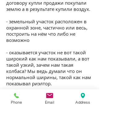
договору купли продажи покупали
землю а в результате купили воздух.
- земельный участок расположен в
охранной зоне, частично или весь,
построить на нём что либо не
возможно
- оказывается участок не вот такой
широкий как нам показывали, а вот
такой узкий, зачем нам такая
колбаса? Мы ведь думали что он
нормальной ширины, такой как нам
показывал риэлтор.
- соседний совхоз оформлял свои
земли и «отрезал» своим кадастром у
Phone
Email
Address
крайнего ряда участков в СНТ ровно
половину, межевания не было у
участков в СНТ и у собственников
осталось от шести соток всего по три
сотки. Данную проблему можно