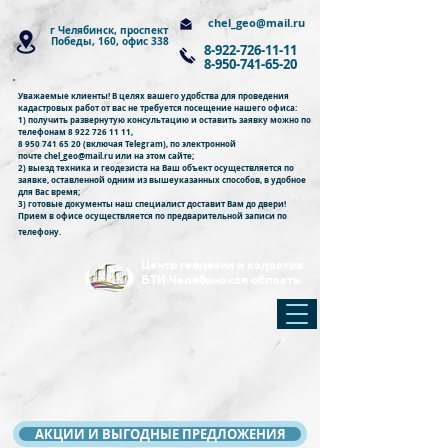
chel_geo@mail.ru
г Челябинск, проспект
Победы, 160, офис 338
8-922-726-11-11
8-950-741-65-20
Уважаемые клиенты! В целях вашего удобства для проведения
кадастровых работ от вас не требуется посещение нашего офиса:
1) получить развернутую консультацию и оставить заявку можно по
телефонам
8 922 726 11 11
,
8 950 741 65 20
(включая Telegram)
, по электронной
почте
chel_geo@mail.ru
или
на этом сайте
;
2) вы
езд техника и геодезиста на Ваш объект осуществляется по
заявке, оставленной одним из вышеуказанных способов, в удобное
для Вас время;
3) готовые документы наш специалист доставит Вам до двери!
Прием в офисе осуществляется по предварительной записи по
телефону.
Центр геодезии и кадастра
БТИ Челябинская область
АКЦИИ И ВЫГОДНЫЕ ПРЕДЛОЖЕНИЯ